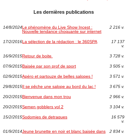
Les dernières publications
14/8/2024
Le phénomène du Live Show Incest :
2 216 v.
Nouvelle tendance choquante sur internet
17/2/2016
La sélection de la rédaction : le 360SPA
17 137
v.
16/9/2015
Retour de boite.
3 728 v.
07/9/2015
Baisée par son prof de sport
3 505 v.
02/9/2015
Apéro et partouze de belles salopes !
3 571 v.
29/8/2015
Il se pêche une salope au bord du lac !
3 675 v.
20/2/2015
Bienvenue dans mon trou
2 966 v.
20/2/2015
Semen gobblers vol 2
3 104 v.
15/2/2015
Sodomies de detraques
16 579
v.
01/9/2014
Jeune brunette en noir et blanc baisée dans
2 834 v.