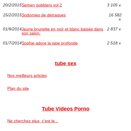
20/2/2015
Semen gobblers vol 2
3 105 v.
15/2/2015
Sodomies de detraques
16 582
v.
01/9/2014
Jeune brunette en noir et blanc baisée dans
2 837 v.
son salon.
01/7/2014
Sophie adore la pipe profonde
2 518 v.
tube sex
Nos meilleurs articles
Plan du site
Tube Videos Porno
Ne cherchez plus, c'est le...