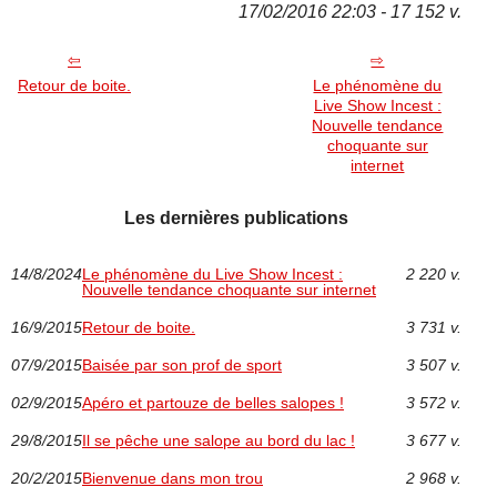
17/02/2016 22:03 - 17 152 v.
Retour de boite.
Le phénomène du
Live Show Incest :
Nouvelle tendance
choquante sur
internet
Les dernières publications
14/8/2024
Le phénomène du Live Show Incest :
2 220 v.
Nouvelle tendance choquante sur internet
16/9/2015
Retour de boite.
3 731 v.
07/9/2015
Baisée par son prof de sport
3 507 v.
02/9/2015
Apéro et partouze de belles salopes !
3 572 v.
29/8/2015
Il se pêche une salope au bord du lac !
3 677 v.
20/2/2015
Bienvenue dans mon trou
2 968 v.