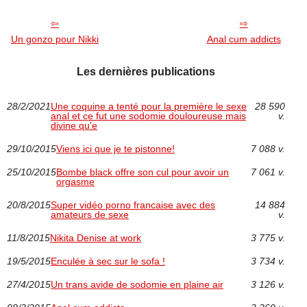
Un gonzo pour Nikki
Anal cum addicts
Les dernières publications
28/2/2021
Une coquine a tenté pour la première le sexe
28 590
anal et ce fut une sodomie douloureuse mais
v.
divine qu'e
29/10/2015
Viens ici que je te pistonne!
7 088 v.
25/10/2015
Bombe black offre son cul pour avoir un
7 061 v.
orgasme
20/8/2015
Super vidéo porno francaise avec des
14 884
amateurs de sexe
v.
11/8/2015
Nikita Denise at work
3 775 v.
19/5/2015
Enculée à sec sur le sofa !
3 734 v.
27/4/2015
Un trans avide de sodomie en plaine air
3 126 v.