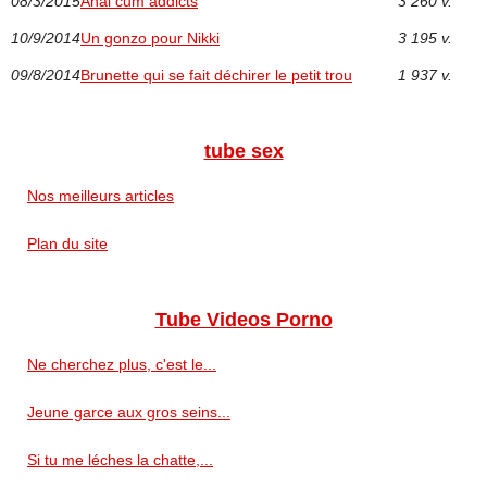
08/3/2015
Anal cum addicts
3 260 v.
10/9/2014
Un gonzo pour Nikki
3 195 v.
09/8/2014
Brunette qui se fait déchirer le petit trou
1 937 v.
tube sex
Nos meilleurs articles
Plan du site
Tube Videos Porno
Ne cherchez plus, c'est le...
Jeune garce aux gros seins...
Si tu me léches la chatte,...