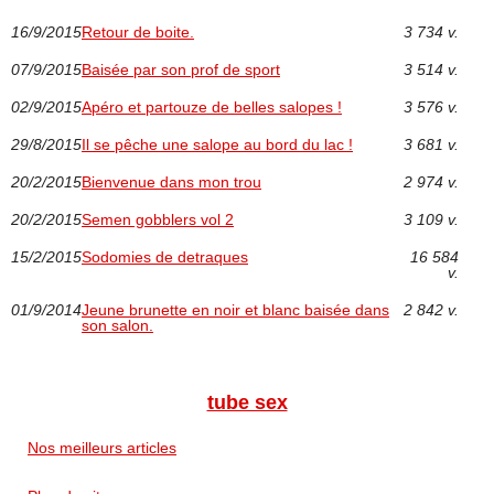
16/9/2015
Retour de boite.
3 734 v.
07/9/2015
Baisée par son prof de sport
3 514 v.
02/9/2015
Apéro et partouze de belles salopes !
3 576 v.
29/8/2015
Il se pêche une salope au bord du lac !
3 681 v.
20/2/2015
Bienvenue dans mon trou
2 974 v.
20/2/2015
Semen gobblers vol 2
3 109 v.
15/2/2015
Sodomies de detraques
16 584
v.
01/9/2014
Jeune brunette en noir et blanc baisée dans
2 842 v.
son salon.
tube sex
Nos meilleurs articles