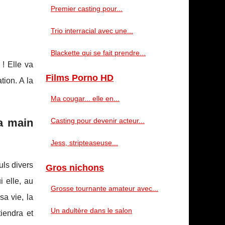
Premier casting pour...
Trio interracial avec une...
Blackette qui se fait prendre...
! Elle va
Films Porno HD
tion. A la
Ma cougar... elle en...
a main
Casting pour devenir acteur...
Jess, stripteaseuse...
uls divers
Gros nichons
i elle, au
Grosse tournante amateur avec...
a vie, la
Un adultère dans le salon
iendra et