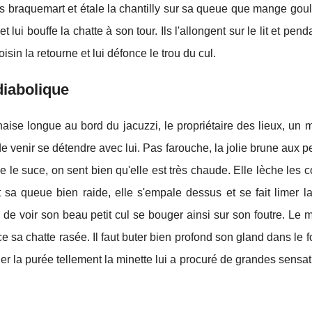
ros braquemart et étale la chantilly sur sa queue que mange go
ui bouffe la chatte à son tour. Ils l'allongent sur le lit et pend
oisin la retourne et lui défonce le trou du cul.
diabolique
aise longue au bord du jacuzzi, le propriétaire des lieux, un
 venir se détendre avec lui. Pas farouche, la jolie brune aux pe
 le suce, on sent bien qu'elle est très chaude. Elle lèche les c
t sa queue bien raide, elle s'empale dessus et se fait limer l
e de voir son beau petit cul se bouger ainsi sur son foutre. Le 
 sa chatte rasée. Il faut buter bien profond son gland dans le 
her la purée tellement la minette lui a procuré de grandes sensati