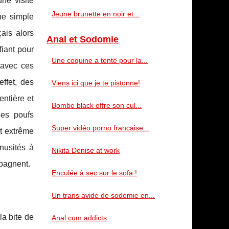
ne visite
Jeune brunette en noir et...
ne simple
ais alors
Anal et Sodomie
iant pour
Une coquine a tenté pour la...
 avec ces
ffet, des
Viens ici que je te pistonne!
entière et
Bombe black offre son cul...
ces poufs
Super vidéo porno francaise...
nt extrême
nusités à
Nikita Denise at work
mpagnent.
Enculée à sec sur le sofa !
Un trans avide de sodomie en...
la bite de
Anal cum addicts