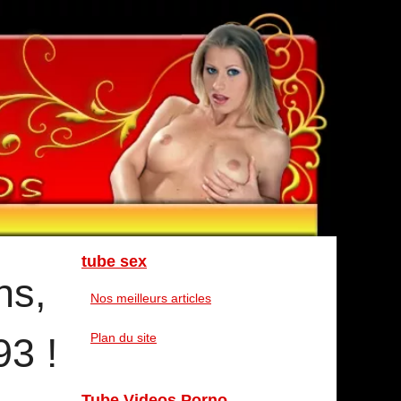
tube sex
ns,
Nos meilleurs articles
93 !
Plan du site
Tube Videos Porno