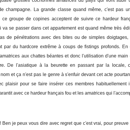
uatre grosses cochonnes amatrices du pays qui vont subir u
lle de champagne. La grande classe quand même, c'est pas u
, ce groupe de copines acceptent de suivre ce hardeur franç
i va se passer dans cet appartement est quand même très édif
as de pénétrations avec des bites ou de simples doigtages,
 par du hardcore extrême à coups de fistings profonds. En e
 amatrices aux chattes béantes et donc l'utilisation d'une main 
. De l'asiatique à la beurette en passant par la locale, 
om et ça n'est pas le genre à s'enfuir devant cet acte pourta
vec plaisir pour se faire insérer ces membres habituellement i
garantit avec ce hardeur français fou et les amatrices qui l'acco
! Ben je peux vous dire avec regret que c'est vrai, pour preuve 