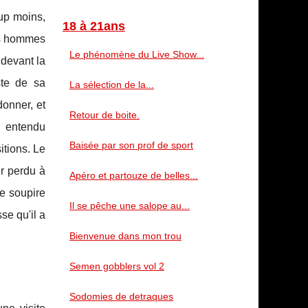
oup moins,
18 à 21ans
les hommes
Le phénomène du Live Show...
 devant la
ste de sa
La sélection de la...
donner, et
Retour de boite.
n entendu
Baisée par son prof de sport
itions. Le
er perdu à
Apéro et partouze de belles...
le soupire
Il se pêche une salope au...
se qu'il a
Bienvenue dans mon trou
Semen gobblers vol 2
Sodomies de detraques