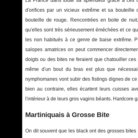
La France dans toute sa splendeur grâce à ces q
d'orifices par un vicieux extrême et sa boutei
bouteille de rouge. Rencontrées en boite de nuit
qu'elles sont très sérieusement éméchées et ce qu
les non habitués à ce genre de baise extrême. P
salopes amatrices on peut commencer directement
doigts ou des bites ne feraient que chatouiller ces
même d'un bout du bras est plus que nécessaire
nymphomanes vont subir des fistings dignes de ce n
bien au contraire, elles écartent leurs cuisses a
l'intérieur à de leurs gros vagins béants. Hardcore 
Martiniquais à Grosse Bite
On dit souvent que les black ont des grosses bites 