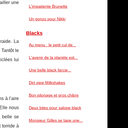
ailler une
L'impatiente Brunette
Un gonzo pour Nikki
Blacks
raide. La
Au menu : le petit cul de...
 Tantôt le
L'avenir de la planète est...
iclées lui
Une belle black farcie...
Dirt pipe Milkshakes
Bon pilonage et gros chibre
s à l'aire
 Elle nous
Deux bites pour salope black
 belle se
Monsieur Gilles se tape une...
 torride à