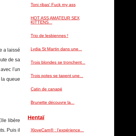
Toni ribas' Fuck my ass
HOT ASS AMATEUR SEX
KITTENS...
Trio de lesbiennes !
Lydia St Martin dans une...
e a laissé
pute de sa
Trois blondes se tronchent...
 avec l'un
Trois potes se tapent une...
r la queue
Catin de canapé
Brunette découvre la...
Hentaï
lle libère
s. Puis il
XloveCam® : l’expérience...