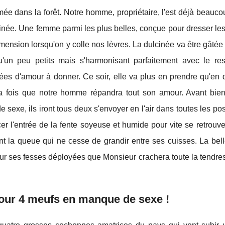
ommée dans la forêt. Notre homme, propriétaire, l'est déjà beauc
ulcinée. Une femme parmi les plus belles, conçue pour dresser 
mension lorsqu'on y colle nos lèvres. La dulcinée va être gâtée
'un peu petits mais s'harmonisant parfaitement avec le re
ées d'amour à donner. Ce soir, elle va plus en prendre qu'en 
 la fois que notre homme répandra tout son amour. Avant bie
exe, ils iront tous deux s'envoyer en l'air dans toutes les pos
rcer l'entrée de la fente soyeuse et humide pour vite se retrouv
ent la queue qui ne cesse de grandir entre ses cuisses. La bel
st sur ses fesses déployées que Monsieur crachera toute la tendres
 pour 4 meufs en manque de sexe !