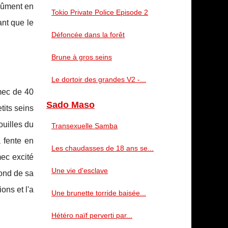
ulûment en
Tokio Private Police Episode 2
ant que le
Défoncée dans la forêt
Brune à gros seins
Le dortoir des grandes V2 -...
 mec de 40
Sado Maso
tits seins
ouilles du
Transexuelle Samba
a fente en
Les chaudasses de 18 ans se...
mec excité
Une vie d'esclave
fond de sa
ons et l'a
Une brunette torride baisée...
Hétéro naïf perverti par...