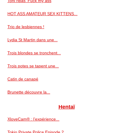
Toni ribas' Fuck my ass
HOT ASS AMATEUR SEX KITTENS...
Trio de lesbiennes !
Lydia St Martin dans une...
Trois blondes se tronchent...
Trois potes se tapent une...
Catin de canapé
Brunette découvre la...
Hentaï
XloveCam® : l’expérience...
Tokio Private Police Episode 2