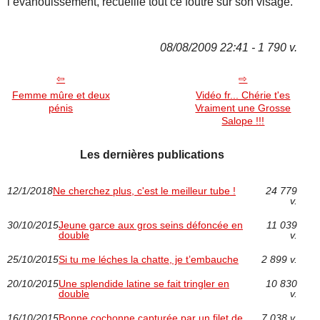
l’évanouissement, recueille tout ce foutre sur son visage.
08/08/2009 22:41 - 1 790 v.
Femme mûre et deux
Vidéo fr... Chérie t'es
pénis
Vraiment une Grosse
Salope !!!
Les dernières publications
12/1/2018
Ne cherchez plus, c'est le meilleur tube !
24 779
v.
30/10/2015
Jeune garce aux gros seins défoncée en
11 039
double
v.
25/10/2015
Si tu me léches la chatte, je t’embauche
2 899 v.
20/10/2015
Une splendide latine se fait tringler en
10 830
double
v.
16/10/2015
Bonne cochonne capturée par un filet de
7 038 v.