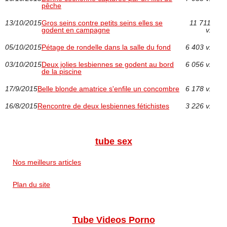
pêche
13/10/2015
Gros seins contre petits seins elles se
11 711
godent en campagne
v.
05/10/2015
Pétage de rondelle dans la salle du fond
6 403 v.
03/10/2015
Deux jolies lesbiennes se godent au bord
6 056 v.
de la piscine
17/9/2015
Belle blonde amatrice s'enfile un concombre
6 178 v.
16/8/2015
Rencontre de deux lesbiennes fétichistes
3 226 v.
tube sex
Nos meilleurs articles
Plan du site
Tube Videos Porno