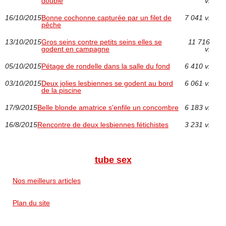
double
v.
16/10/2015
Bonne cochonne capturée par un filet de
7 041 v.
pêche
13/10/2015
Gros seins contre petits seins elles se
11 716
godent en campagne
v.
05/10/2015
Pétage de rondelle dans la salle du fond
6 410 v.
03/10/2015
Deux jolies lesbiennes se godent au bord
6 061 v.
de la piscine
17/9/2015
Belle blonde amatrice s'enfile un concombre
6 183 v.
16/8/2015
Rencontre de deux lesbiennes fétichistes
3 231 v.
tube sex
Nos meilleurs articles
Plan du site