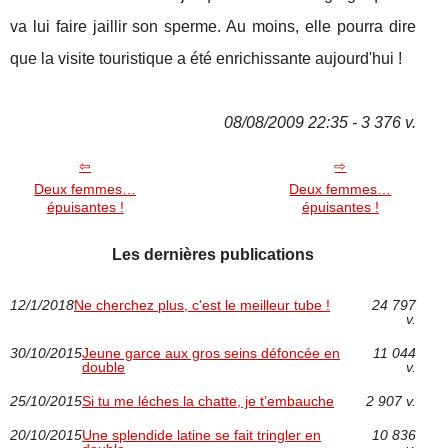
va lui faire jaillir son sperme. Au moins, elle pourra dire
que la visite touristique a été enrichissante aujourd'hui !
08/08/2009 22:35 - 3 376 v.
Deux femmes…
Deux femmes…
épuisantes !
épuisantes !
Les dernières publications
12/1/2018
Ne cherchez plus, c'est le meilleur tube !
24 797
v.
30/10/2015
Jeune garce aux gros seins défoncée en
11 044
double
v.
25/10/2015
Si tu me léches la chatte, je t’embauche
2 907 v.
20/10/2015
Une splendide latine se fait tringler en
10 836