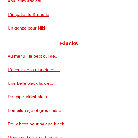
Anal cum addicts
L'impatiente Brunette
Un gonzo pour Nikki
Blacks
Au menu : le petit cul de...
L'avenir de la planète est...
Une belle black farcie...
Dirt pipe Milkshakes
Bon pilonage et gros chibre
Deux bites pour salope black
Monsieur Gilles se tape une...