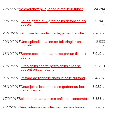
12/1/2018
Ne cherchez plus, c'est le meilleur tube !
24 784
v.
30/10/2015
Jeune garce aux gros seins défoncée en
11 041
double
v.
25/10/2015
Si tu me léches la chatte, je t’embauche
2 902 v.
20/10/2015
Une splendide latine se fait tringler en
10 833
double
v.
16/10/2015
Bonne cochonne capturée par un filet de
7 040 v.
pêche
13/10/2015
Gros seins contre petits seins elles se
11 713
godent en campagne
v.
05/10/2015
Pétage de rondelle dans la salle du fond
6 408 v.
03/10/2015
Deux jolies lesbiennes se godent au bord
6 059 v.
de la piscine
17/9/2015
Belle blonde amatrice s'enfile un concombre
6 181 v.
16/8/2015
Rencontre de deux lesbiennes fétichistes
3 228 v.