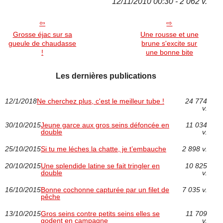
12/11/2010 00:30 - 2 062 v.
Grosse éjac sur sa
Une rousse et une
gueule de chaudasse
brune s'excite sur
!
une bonne bite
Les dernières publications
12/1/2018
Ne cherchez plus, c'est le meilleur tube !
24 774
v.
30/10/2015
Jeune garce aux gros seins défoncée en
11 034
double
v.
25/10/2015
Si tu me léches la chatte, je t’embauche
2 898 v.
20/10/2015
Une splendide latine se fait tringler en
10 825
double
v.
16/10/2015
Bonne cochonne capturée par un filet de
7 035 v.
pêche
13/10/2015
Gros seins contre petits seins elles se
11 709
godent en campagne
v.