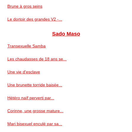
Brune à gros seins
Le dortoir des grandes V2 -...
Sado Maso
Transexuelle Samba
Les chaudasses de 18 ans se...
Une vie d'esclave
Une brunette torride baisée...
Hétéro naïf perverti par...
Corinne, une grosse mature...
Mari bisexuel enculé par sa...