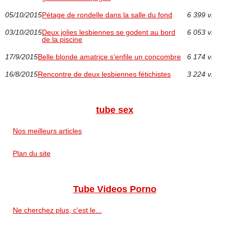
05/10/2015
Pétage de rondelle dans la salle du fond
6 399 v.
03/10/2015
Deux jolies lesbiennes se godent au bord
6 053 v.
de la piscine
17/9/2015
Belle blonde amatrice s'enfile un concombre
6 174 v.
16/8/2015
Rencontre de deux lesbiennes fétichistes
3 224 v.
tube sex
Nos meilleurs articles
Plan du site
Tube Videos Porno
Ne cherchez plus, c'est le...