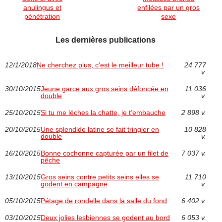
anulingus et
enfilées par un gros
pénétration
sexe
Les dernières publications
12/1/2018
Ne cherchez plus, c'est le meilleur tube !
24 777
v.
30/10/2015
Jeune garce aux gros seins défoncée en
11 036
double
v.
25/10/2015
Si tu me léches la chatte, je t’embauche
2 898 v.
20/10/2015
Une splendide latine se fait tringler en
10 828
double
v.
16/10/2015
Bonne cochonne capturée par un filet de
7 037 v.
pêche
13/10/2015
Gros seins contre petits seins elles se
11 710
godent en campagne
v.
05/10/2015
Pétage de rondelle dans la salle du fond
6 402 v.
03/10/2015
Deux jolies lesbiennes se godent au bord
6 053 v.