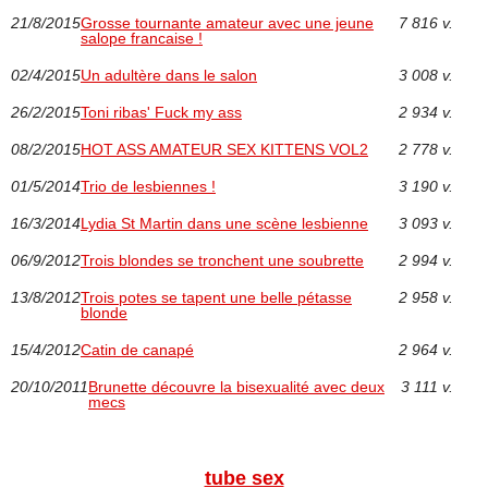
21/8/2015
Grosse tournante amateur avec une jeune
7 816 v.
salope francaise !
02/4/2015
Un adultère dans le salon
3 008 v.
26/2/2015
Toni ribas' Fuck my ass
2 934 v.
08/2/2015
HOT ASS AMATEUR SEX KITTENS VOL2
2 778 v.
01/5/2014
Trio de lesbiennes !
3 190 v.
16/3/2014
Lydia St Martin dans une scène lesbienne
3 093 v.
06/9/2012
Trois blondes se tronchent une soubrette
2 994 v.
13/8/2012
Trois potes se tapent une belle pétasse
2 958 v.
blonde
15/4/2012
Catin de canapé
2 964 v.
20/10/2011
Brunette découvre la bisexualité avec deux
3 111 v.
mecs
tube sex