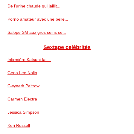
De l'urine chaude qui jaillit...
Porno amateur avec une belle...
Salope SM aux gros seins se...
Sextape celébrités
Infirmière Katsuni fait...
Gena Lee Nolin
Gwyneth Paltrow
Carmen Electra
Jessica Simpson
Keri Russell