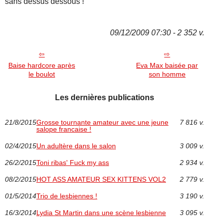
sans dessus dessous !
09/12/2009 07:30 - 2 352 v.
Baise hardcore après
Eva Max baisée par
le boulot
son homme
Les dernières publications
21/8/2015
Grosse tournante amateur avec une jeune
7 816 v.
salope francaise !
02/4/2015
Un adultère dans le salon
3 009 v.
26/2/2015
Toni ribas' Fuck my ass
2 934 v.
08/2/2015
HOT ASS AMATEUR SEX KITTENS VOL2
2 779 v.
01/5/2014
Trio de lesbiennes !
3 190 v.
16/3/2014
Lydia St Martin dans une scène lesbienne
3 095 v.