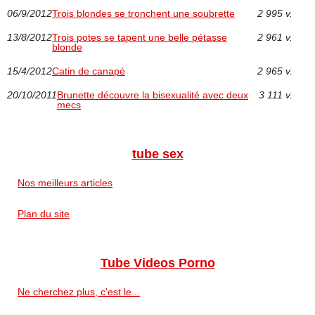
06/9/2012
Trois blondes se tronchent une soubrette
2 995 v.
13/8/2012
Trois potes se tapent une belle pétasse
2 961 v.
blonde
15/4/2012
Catin de canapé
2 965 v.
20/10/2011
Brunette découvre la bisexualité avec deux
3 111 v.
mecs
tube sex
Nos meilleurs articles
Plan du site
Tube Videos Porno
Ne cherchez plus, c'est le...