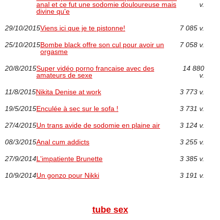
anal et ce fut une sodomie douloureuse mais
v.
divine qu'e
29/10/2015
Viens ici que je te pistonne!
7 085 v.
25/10/2015
Bombe black offre son cul pour avoir un
7 058 v.
orgasme
20/8/2015
Super vidéo porno francaise avec des
14 880
amateurs de sexe
v.
11/8/2015
Nikita Denise at work
3 773 v.
19/5/2015
Enculée à sec sur le sofa !
3 731 v.
27/4/2015
Un trans avide de sodomie en plaine air
3 124 v.
08/3/2015
Anal cum addicts
3 255 v.
27/9/2014
L'impatiente Brunette
3 385 v.
10/9/2014
Un gonzo pour Nikki
3 191 v.
tube sex