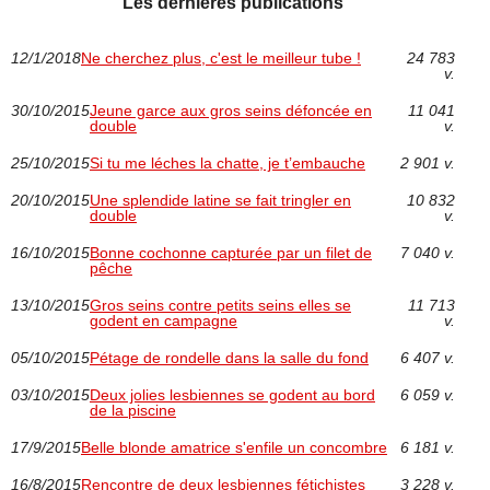
Les dernières publications
12/1/2018
Ne cherchez plus, c'est le meilleur tube !
24 783
v.
30/10/2015
Jeune garce aux gros seins défoncée en
11 041
double
v.
25/10/2015
Si tu me léches la chatte, je t’embauche
2 901 v.
20/10/2015
Une splendide latine se fait tringler en
10 832
double
v.
16/10/2015
Bonne cochonne capturée par un filet de
7 040 v.
pêche
13/10/2015
Gros seins contre petits seins elles se
11 713
godent en campagne
v.
05/10/2015
Pétage de rondelle dans la salle du fond
6 407 v.
03/10/2015
Deux jolies lesbiennes se godent au bord
6 059 v.
de la piscine
17/9/2015
Belle blonde amatrice s'enfile un concombre
6 181 v.
16/8/2015
Rencontre de deux lesbiennes fétichistes
3 228 v.