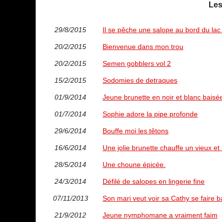
Les
29/8/2015
Il se pêche une salope au bord du lac 
20/2/2015
Bienvenue dans mon trou
20/2/2015
Semen gobblers vol 2
15/2/2015
Sodomies de detraques
01/9/2014
Jeune brunette en noir et blanc baisé
01/7/2014
Sophie adore la pipe profonde
29/6/2014
Bouffe moi les têtons
16/6/2014
Une jolie brunette chauffe un vieux et 
28/5/2014
Une choune épicée.
24/3/2014
Défilé de salopes en lingerie fine
07/11/2013
Son mari veut voir sa Cathy se faire b
21/9/2012
Jeune nymphomane a vraiment faim