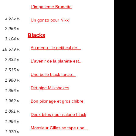
L'impatiente Brunette
3 675 v.
Un gonzo pour Nikki
2 966 v.
Blacks
3 104 v.
Au menu : le petit cul de...
16 579 v.
2 834 v.
L'avenir de la planète est...
2 515 v.
Une belle black farcie...
1 980 v.
Dirt pipe Milkshakes
1 856 v.
1 962 v.
Bon pilonage et gros chibre
1 891 v.
Deux bites pour salope black
1 996 v.
Monsieur Gilles se tape une...
1 970 v.