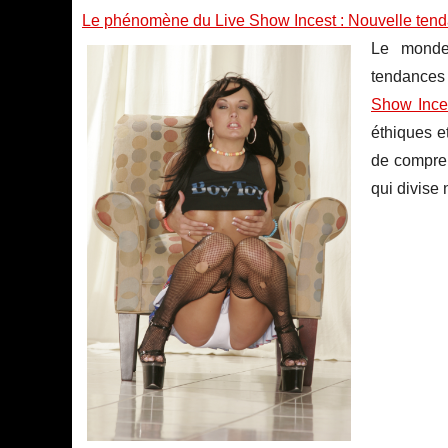
Le phénomène du Live Show Incest : Nouvelle tend
Le monde 
tendances 
Show Ince
éthiques et
de compren
qui divise 