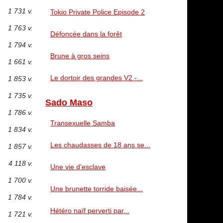
1 731 v.
Tokio Private Police Episode 2
1 763 v.
Défoncée dans la forêt
1 794 v.
Brune à gros seins
1 661 v.
Le dortoir des grandes V2 -...
1 853 v.
1 735 v.
Sado Maso
1 786 v.
Transexuelle Samba
1 834 v.
Les chaudasses de 18 ans se...
1 857 v.
4 118 v.
Une vie d'esclave
1 700 v.
Une brunette torride baisée...
1 784 v.
Hétéro naïf perverti par...
1 721 v.