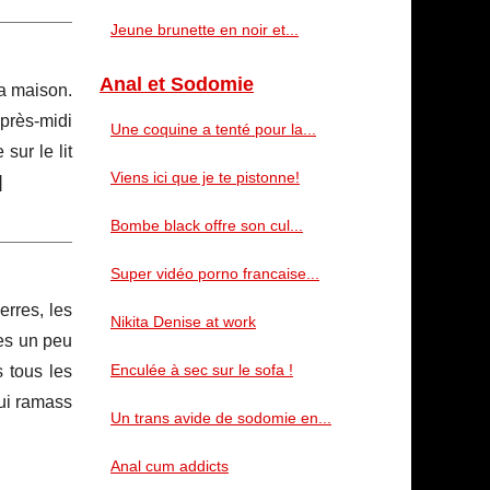
Jeune brunette en noir et...
Anal et Sodomie
la maison.
après-midi
Une coquine a tenté pour la...
sur le lit
Viens ici que je te pistonne!
]
Bombe black offre son cul...
Super vidéo porno francaise...
erres, les
Nikita Denise at work
ues un peu
Enculée à sec sur le sofa !
 tous les
qui ramass
Un trans avide de sodomie en...
Anal cum addicts