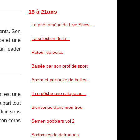
18 à 21ans
Le phénomène du Live Show...
ments. Son
La sélection de la...
ce et une
un leader
Retour de boite.
Baisée par son prof de sport
Apéro et partouze de belles...
Il se pêche une salope au...
nt est une
 part tout
Bienvenue dans mon trou
 Juin vous
son corps
Semen gobblers vol 2
Sodomies de detraques