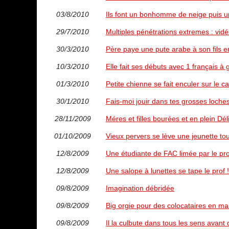
03/8/2010
Ils font un bonhomme de neige puis u
29/7/2010
Multiples pénétrations extremes : vid
30/3/2010
Père paye une pute arabe à son fils 
10/3/2010
Elle fait ses débuts avec 1 français à 
01/3/2010
Petite chienne se fait enculer sur le c
30/1/2010
Fais-moi jouir dans tes grosses loches
28/11/2009
Méres et filles bourées et en plein Déli
01/10/2009
Vieux pervers se lève une jeunette tout
12/8/2009
Une étudiante de FAC limée par le pro
12/8/2009
Une salope à lunettes se tape le prof !
09/8/2009
Imagination débridée
09/8/2009
Big orgie pour des colocataires en mal
09/8/2009
Il la culbute dans tous les sens avant de