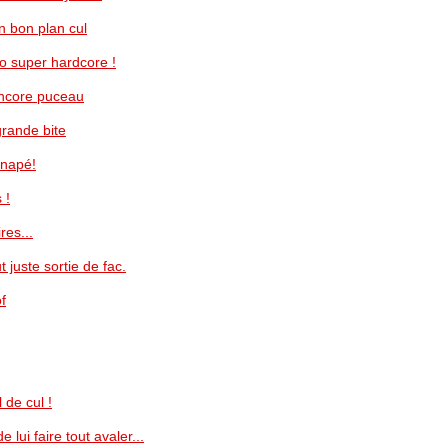
n bon plan cul
éo super hardcore !
encore puceau
grande bite
anapé!
 !
res...
 juste sortie de fac.
f
 de cul !
 lui faire tout avaler...