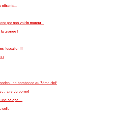
 offrants...
ent par son voisin mateur...
 la grange !
 l'escalier !!!
tes
condes une bombasse au 7ème ciel!
ut faire du porno!
une salope !!!
iselle