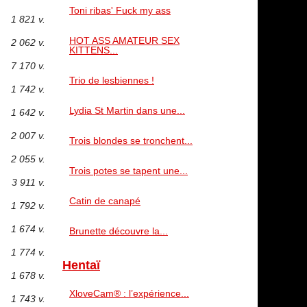
Toni ribas' Fuck my ass
1 821 v.
HOT ASS AMATEUR SEX
2 062 v.
KITTENS...
7 170 v.
Trio de lesbiennes !
1 742 v.
Lydia St Martin dans une...
1 642 v.
2 007 v.
Trois blondes se tronchent...
2 055 v.
Trois potes se tapent une...
3 911 v.
Catin de canapé
1 792 v.
1 674 v.
Brunette découvre la...
1 774 v.
Hentaï
1 678 v.
XloveCam® : l’expérience...
1 743 v.