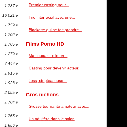
Premier casting pour...
1 787 v.
16 021 v.
Trio interracial avec une...
1 759 v.
Blackette qui se fait prendre...
1 702 v.
Films Porno HD
1 705 v.
1 279 v.
Ma cougar... elle en...
7 444 v.
Casting pour devenir acteur...
1 915 v.
Jess, stripteaseuse...
1 923 v.
2 095 v.
Gros nichons
1 784 v.
Grosse tournante amateur avec...
1 765 v.
Un adultère dans le salon
1 656 v.