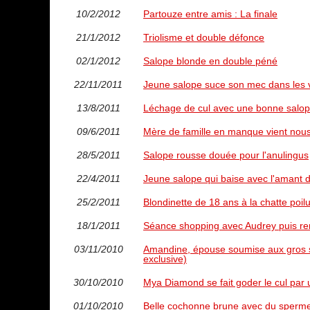
10/2/2012
Partouze entre amis : La finale
21/1/2012
Triolisme et double défonce
02/1/2012
Salope blonde en double péné
22/11/2011
Jeune salope suce son mec dans les v
13/8/2011
Léchage de cul avec une bonne salo
09/6/2011
Mère de famille en manque vient nous 
28/5/2011
Salope rousse douée pour l'anulingus
22/4/2011
Jeune salope qui baise avec l'amant 
25/2/2011
Blondinette de 18 ans à la chatte poil
18/1/2011
Séance shopping avec Audrey puis renc
03/11/2010
Amandine, épouse soumise aux gros se
exclusive)
30/10/2010
Mya Diamond se fait goder le cul par 
01/10/2010
Belle cochonne brune avec du sperme