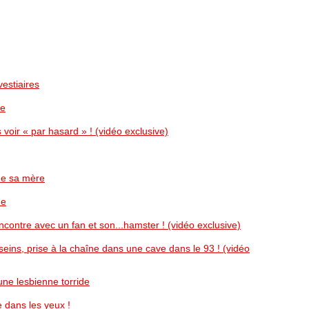
estiaires
pe
voir « par hasard » ! (vidéo exclusive)
de sa mère
ue
ontre avec un fan et son...hamster ! (vidéo exclusive)
ins, prise à la chaîne dans une cave dans le 93 ! (vidéo
une lesbienne torride
 dans les yeux !