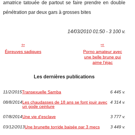
amatrice tatouée de partout se faire prendre en double
pénétration par deux gars à grosses bites
14/03/2010 01:50 - 3 100 v.
Épreuves sadiques
Porno amateur avec
une belle brune qui
aime l'éjac
Les dernières publications
11/2/2015
Transexuelle Samba
6 445 v.
08/8/2014
Les chaudasses de 18 ans se font jouir avec
4 314 v.
un gode ceinture
07/8/2014
Une vie d'esclave
3 777 v.
03/12/2013
Une brunette torride baisée par 3 mecs
3 449 v.