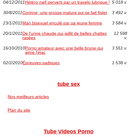
04/12/2011
Hétéro naïf perverti par un travelo lubrique !
5 018 v.
30/8/2011
Corinne, une grosse mature qui se fait fister
3 492 v.
23/1/2011
Mari bisexuel enculé par sa jeune femme
3 584 v.
20/1/2011
De l'urine chaude qui jaillit de belles chattes
12 598
rasées
v.
16/10/2010
Porno amateur avec une belle brune qui
3 551 v.
aime l'éjac
02/2/2010
Épreuves sadiques
1 538 v.
tube sex
Nos meilleurs articles
Plan du site
Tube Videos Porno